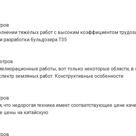
тров
полнении тяжёлых работ с высоким коэффициентом трудоз
и разработки бульдозера Т35
отров
 мелиорационные работы, вот только некоторые области, 
пектр земляных работ. Конструктивные особенности
тров
м, что недорогая техника имеет соответствующее цене кач
е цены на китайскую
тров