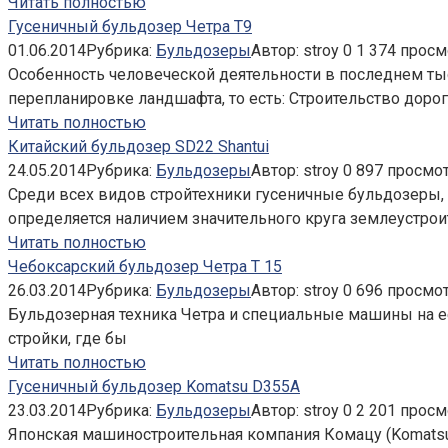
Читать полностью
Гусеничный бульдозер Четра Т9
01.06.2014
Рубрика:
Бульдозеры
Автор:
stroy
0
1 374 просм
Особенность человеческой деятельности в последнем тыс
перепланировке ландшафта, то есть: Строительство дорог 
Читать полностью
Китайский бульдозер SD22 Shantui
24.05.2014
Рубрика:
Бульдозеры
Автор:
stroy
0
897 просмо
Среди всех видов стройтехники гусеничные бульдозеры
определяется наличием значительного круга землеустрои
Читать полностью
Чебоксарский бульдозер Четра Т 15
26.03.2014
Рубрика:
Бульдозеры
Автор:
stroy
0
696 просмо
Бульдозерная техника Четра и специальные машины на ее
стройки, где бы
Читать полностью
Гусеничный бульдозер Komatsu D355A
23.03.2014
Рубрика:
Бульдозеры
Автор:
stroy
0
2 201 просм
Японская машиностроительная компания Комацу (Komatsu)