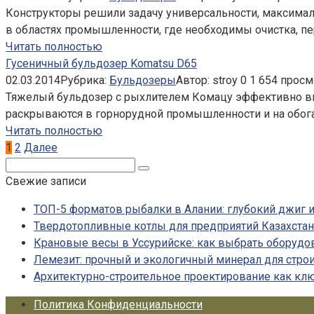
Конструкторы решили задачу универсальности, максимальн
в областях промышленности, где необходимы очистка, 
Читать полностью
Гусеничный бульдозер Komatsu D65
02.03.2014
Рубрика:
Бульдозеры
Автор:
stroy
0
1 654 просм
Тяжелый бульдозер с рыхлителем Комацу эффективно вы
раскрываются в горнорудной промышленности и на обог
Читать полностью
Пагинация
1
2
Далее
записей
Поиск:
Свежие записи
ТОП-5 форматов рыбалки в Алании: глубокий джиг и
Твердотопливные котлы для предприятий Казахста
Крановые весы в Уссурийске: как выбрать оборудо
Лемезит: прочный и экологичный минерал для стро
Архитектурно-строительное проектирование как кл
Политика Конфиденциальности