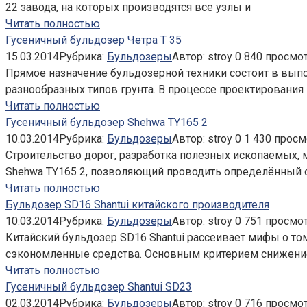
22 завода, на которых производятся все узлы и
Читать полностью
Гусеничный бульдозер Четра Т 35
15.03.2014
Рубрика:
Бульдозеры
Автор:
stroy
0
840 просмо
Прямое назначение бульдозерной техники состоит в вы
разнообразных типов грунта. В процессе проектирования 
Читать полностью
Гусеничный бульдозер Shehwa TY165 2
10.03.2014
Рубрика:
Бульдозеры
Автор:
stroy
0
1 430 просм
Строительство дорог, разработка полезных ископаемых,
Shehwa TY165 2, позволяющий проводить определённый с
Читать полностью
Бульдозер SD16 Shantui китайского производителя
10.03.2014
Рубрика:
Бульдозеры
Автор:
stroy
0
751 просмо
Китайский бульдозер SD16 Shantui рассеивает мифы о то
сэкономленные средства. Основным критерием снижени
Читать полностью
Гусеничный бульдозер Shantui SD23
02.03.2014
Рубрика:
Бульдозеры
Автор:
stroy
0
716 просмо