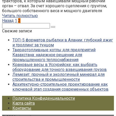
тракторов, к которым навешивали мощный рабочий
орган – отвал. За счет хорошего сцепления с грунтом,
большого собственного веса и мощного двигателя
Читать полностью
Пагинация
Назад
1
2
записей
Поиск:
Свежие записи
ТОП-5 форматов рыбалки в Алании: глубокий джиг
и троллинг за тунцом
Твердотопливные котлы для предприятий
Казахстана: надежное решение для
промышленного теплоснабжения
Крановые весы в Уссурийске: как выбрать
оборудование для точного взвешивания грузов
Лемезит: прочный и экологичный минерал для
строительства и промышленности
Архитектурно-строительное проектирование как
ключевой этап создания современных объектов
Политика Конфиденциальности
Карта сайта
Контакты