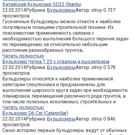
Китайский бульдозер SD32 Shantui
22.02.2014
Рубрика:
Бульдозеры
Автор:
stroy
0
737
просмотров
Гусеничные бульдозеры можно отнести к наиболее
популярным позициям строительной техники. Их
повсеместная применяемость связана с
необходимостью выполнения большого перечня задач
по перемещению на относительно небольшие
расстояния разнообразных грунтов,
Читать полностью
Бульдозер Четра Т 25 с отвалом и рыхлителем
22.02.2014
Рубрика:
Бульдозеры
Автор:
stroy
0
578
просмотров
Бульдозеры относятся к наиболее применяемой
категории спецтехники и предназначены для
выполнения широкого круга задач при необходимости
планировки, перемещения различного рода грунтов, в
том числе полезных ископаемых, строительных и
Читать полностью
Бульдозер D6 Cat (Caterpillar)
22.02.2014
Рубрика:
Бульдозеры
Автор:
stroy
0
846
просмотров
Свою историю первые бульдозеры ведут от обычных