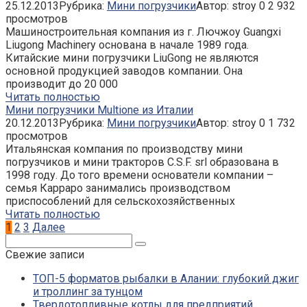
25.12.2013
Рубрика:
Мини погрузчики
Автор:
stroy
0
2 932
просмотров
Машиностроительная компания из г. Лючжоу Guangxi
Liugong Machinery основана в начале 1989 года.
Китайские мини погрузчики LiuGong не являются
основной продукцией заводов компании. Она
производит до 20 000
Читать полностью
Мини погрузчики Multione из Италии
20.12.2013
Рубрика:
Мини погрузчики
Автор:
stroy
0
1 732
просмотров
Итальянская компания по производству мини
погрузчиков и мини тракторов C.S.F. srl образована в
1998 году. До того времени основатели компании –
семья Карраро занимались производством
приспособлений для сельскохозяйственных
Читать полностью
Пагинация
1
2
3
Далее
записей
Поиск:
Свежие записи
ТОП-5 форматов рыбалки в Алании: глубокий джиг
и троллинг за тунцом
Твердотопливные котлы для предприятий