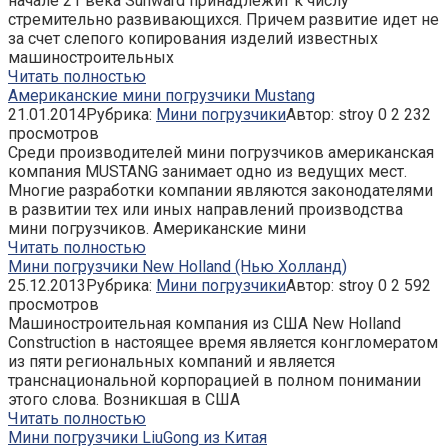
начале 21 века Sunward принадлежит к числу
стремительно развивающихся. Причем развитие идет не
за счет слепого копирования изделий известных
машиностроительных
Читать полностью
Американские мини погрузчики Mustang
21.01.2014
Рубрика:
Мини погрузчики
Автор:
stroy
0
2 232
просмотров
Среди производителей мини погрузчиков американская
компания MUSTANG занимает одно из ведущих мест.
Многие разработки компании являются законодателями
в развитии тех или иных направлений производства
мини погрузчиков. Американские мини
Читать полностью
Мини погрузчики New Holland (Нью Холланд)
25.12.2013
Рубрика:
Мини погрузчики
Автор:
stroy
0
2 592
просмотров
Машиностроительная компания из США New Holland
Construction в настоящее время является конгломератом
из пяти региональных компаний и является
транснациональной корпорацией в полном понимании
этого слова. Возникшая в США
Читать полностью
Мини погрузчики LiuGong из Китая