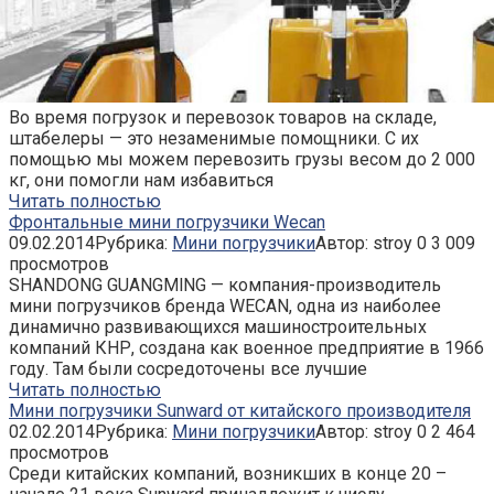
Во время погрузок и перевозок товаров на складе,
штабелеры — это незаменимые помощники. С их
помощью мы можем перевозить грузы весом до 2 000
кг, они помогли нам избавиться
Читать полностью
Фронтальные мини погрузчики Wecan
09.02.2014
Рубрика:
Мини погрузчики
Автор:
stroy
0
3 009
просмотров
SHANDONG GUANGMlNG — компания-производитель
мини погрузчиков бренда WECAN, одна из наиболее
динамично развивающихся машиностроительных
компаний КНР, создана как военное предприятие в 1966
году. Там были сосредоточены все лучшие
Читать полностью
Мини погрузчики Sunward от китайского производителя
02.02.2014
Рубрика:
Мини погрузчики
Автор:
stroy
0
2 464
просмотров
Среди китайских компаний, возникших в конце 20 –