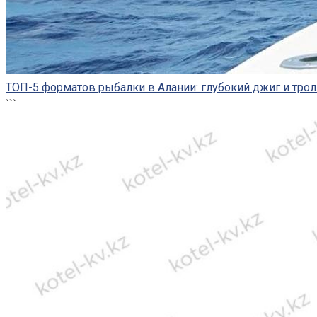
ТОП-5 форматов рыбалки в Алании: глубокий джиг и трол
```