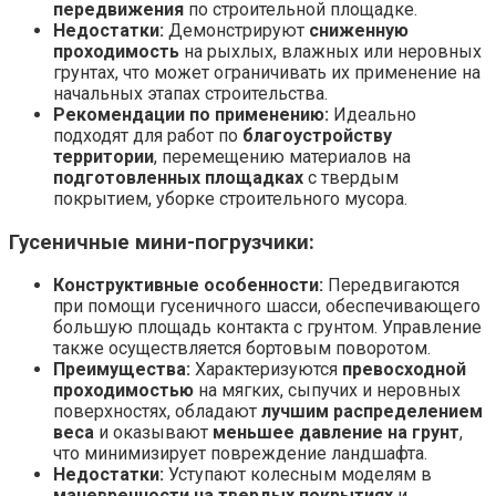
передвижения
по строительной площадке.
Недостатки:
Демонстрируют
сниженную
проходимость
на рыхлых, влажных или неровных
грунтах, что может ограничивать их применение на
начальных этапах строительства.
Рекомендации по применению:
Идеально
подходят для работ по
благоустройству
территории
, перемещению материалов на
подготовленных площадках
с твердым
покрытием, уборке строительного мусора.
Гусеничные мини-погрузчики:
Конструктивные особенности:
Передвигаются
при помощи гусеничного шасси, обеспечивающего
большую площадь контакта с грунтом. Управление
также осуществляется бортовым поворотом.
Преимущества:
Характеризуются
превосходной
проходимостью
на мягких, сыпучих и неровных
поверхностях, обладают
лучшим распределением
веса
и оказывают
меньшее давление на грунт
,
что минимизирует повреждение ландшафта.
Недостатки:
Уступают колесным моделям в
маневренности на твердых покрытиях
и