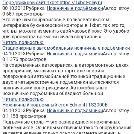
Передвижной сайт 1xbet https://1xbet-play.ru
08.10.2013
Рубрика:
Ножничные подъёмники
Автор:
stroy
0
687 просмотров
Что еще нам понравилось в пользовательском
интерфейсе букмекерской конторы в 1xbet, так это то,
что вы можете изменить свой часовой пояс. Это удобно
для просмотра времени начала спортивных
Читать полностью
Стационарные автомобильные ножничные подъёмники
04.10.2013
Рубрика:
Ножничные подъёмники
Автор:
stroy
0
1 376 просмотров
На современных автосервисах, в авторемонтных цехах
предприятий, магазинах по торговле новой и
подержанной автомобильной техникой традиционные
двух и четырехстоечные подъемники вытесняются
ножничными конструкциями. Автомобильные
ножничные подъёмники обладают большой
Читать полностью
Ножничный подъемный стол Edmolift TS2000B
04.10.2013
Рубрика:
Ножничные подъёмники
Автор:
stroy
0
1 158 просмотров
Подъемные столы – это разновидности ножничных
подъемников. Основным отличием такого оборудования
является наличие только одного сегмента ножниц, и