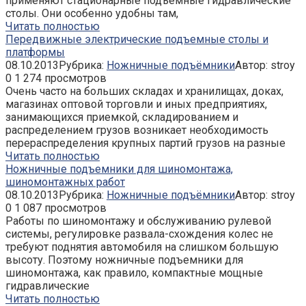
применяют стационарные подъемные гидравлические
столы. Они особенно удобны там,
Читать полностью
Передвижные электрические подъемные столы и
платформы
08.10.2013
Рубрика:
Ножничные подъёмники
Автор:
stroy
0
1 274 просмотров
Очень часто на больших складах и хранилищах, доках,
магазинах оптовой торговли и иных предприятиях,
занимающихся приемкой, складированием и
распределением грузов возникает необходимость
перераспределения крупных партий грузов на разные
Читать полностью
Ножничные подъемники для шиномонтажа,
шиномонтажных работ
08.10.2013
Рубрика:
Ножничные подъёмники
Автор:
stroy
0
1 087 просмотров
Работы по шиномонтажу и обслуживанию рулевой
системы, регулировке развала-схождения колес не
требуют поднятия автомобиля на слишком большую
высоту. Поэтому ножничные подъемники для
шиномонтажа, как правило, компактные мощные
гидравлические
Читать полностью