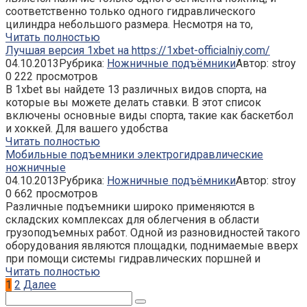
соответственно только одного гидравлического
цилиндра небольшого размера. Несмотря на то,
Читать полностью
Лучшая версия 1xbet на https://1xbet-officialniy.com/
04.10.2013
Рубрика:
Ножничные подъёмники
Автор:
stroy
0
222 просмотров
В 1xbet вы найдете 13 различных видов спорта, на
которые вы можете делать ставки. В этот список
включены основные виды спорта, такие как баскетбол
и хоккей. Для вашего удобства
Читать полностью
Мобильные подъемники электрогидравлические
ножничные
04.10.2013
Рубрика:
Ножничные подъёмники
Автор:
stroy
0
662 просмотров
Различные подъемники широко применяются в
складских комплексах для облегчения в области
грузоподъемных работ. Одной из разновидностей такого
оборудования являются площадки, поднимаемые вверх
при помощи системы гидравлических поршней и
Читать полностью
Пагинация
1
2
Далее
записей
Поиск: