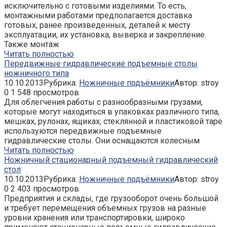
исключительно с готовыми изделиями. То есть,
монтажными работами предполагается доставка
готовых, ранее произведенных, деталей к месту
эксплуатации, их установка, выверка и закрепление.
Также монтаж
Читать полностью
Передвижные гидравлические подъемные столы
ножничного типа
10.10.2013
Рубрика:
Ножничные подъёмники
Автор:
stroy
0
1 548 просмотров
Для облегчения работы с разнообразными грузами,
которые могут находиться в упаковках различного типа,
мешках, рулонах, ящиках, стеклянной и пластиковой таре
используются передвижные подъемные
гидравлические столы. Они оснащаются колесным
Читать полностью
Ножничный стационарный подъемный гидравлический
стол
10.10.2013
Рубрика:
Ножничные подъёмники
Автор:
stroy
0
2 403 просмотров
Предприятия и склады, где грузооборот очень большой
и требует перемещения объемных грузов на разные
уровни хранения или транспортировки, широко