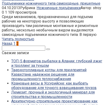
Подъемники ножничного типа самоходные, прицепные
04.10.2013
Рубрика:
Ножничные подъёмники
Автор:
stroy
0
1 109 просмотров
Среди механизмов, предназначенных для подъема
рабочих на некоторую высоту и позволяющих
производить там различные монтажные и ремонтные
работы, несколько необычным видом выделяются
самоходные подъемники ножничного типа. В первую
Читать полностью
Пагинация
Назад
1
2
записей
Поиск:
Свежие записи
ТОП-5 форматов рыбалки в Алании: глубокий джиг
и троллинг за тунцом
Твердотопливные котлы для предприятий
Казахстана: надежное решение для
промышленного теплоснабжения
Крановые весы в Уссурийске: как выбрать
оборудование для точного взвешивания грузов
Лемезит: прочный и экологичный минерал для
строительства и промышленности
Архитектурно-строительное проектирование как