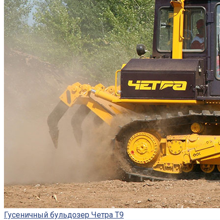
Гусеничный бульдозер Четра Т9