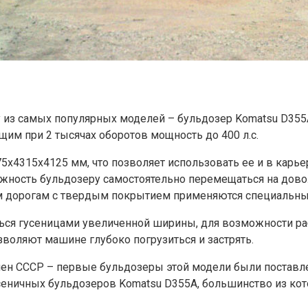
 из самых популярных моделей – бульдозер Komatsu D355A
им при 2 тысячах оборотов мощность до 400 л.с.
315х4125 мм, что позволяет использовать ее и в карьера
можность бульдозеру самостоятельно перемещаться на дово
 дорогам с твердым покрытием применяются специальны
ся гусеницами увеличенной ширины, для возможности раб
зволяют машине глубоко погрузиться и застрять.
ен СССР – первые бульдозеры этой модели были поставлен
усеничных бульдозеров Komatsu D355A, большинство из ко