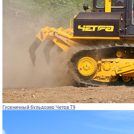
Гусеничный бульдозер Четра Т9