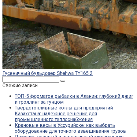
Гусеничный бульдозер Shehwa TY165 2
Поиск:
Свежие записи
ТОП-5 форматов рыбалки в Алании: глубокий джиг
и троллинг за тунцом
Твердотопливные котлы для предприятий
Казахстана: надежное решение для
промышленного теплоснабжения
Крановые весы в Уссурийске: как выбрать
оборудование для точного взвешивания грузов
Лемезит: прочный и экологичный минерал для