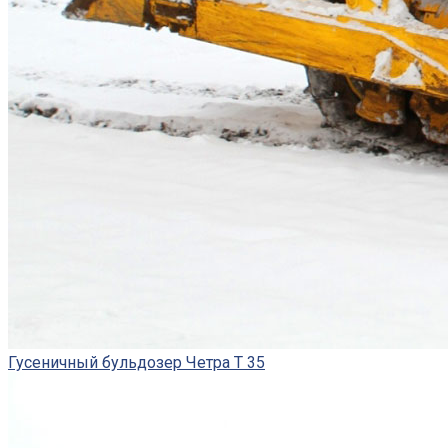
Гусеничный бульдозер Четра Т 35