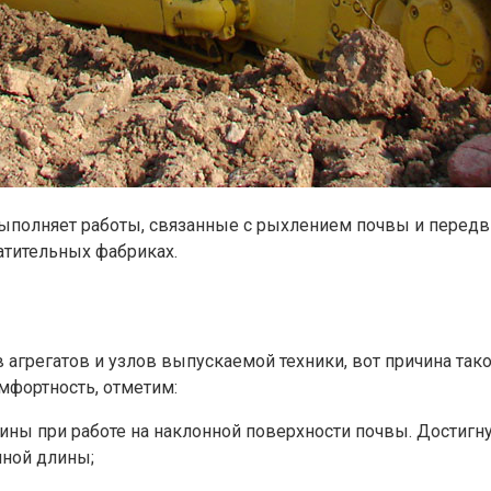
полняет работы, связанные с рыхлением почвы и передви
атительных фабриках.
грегатов и узлов выпускаемой техники, вот причина тако
фортность, отметим:
ы при работе на наклонной поверхности почвы. Достигнут
нной длины;