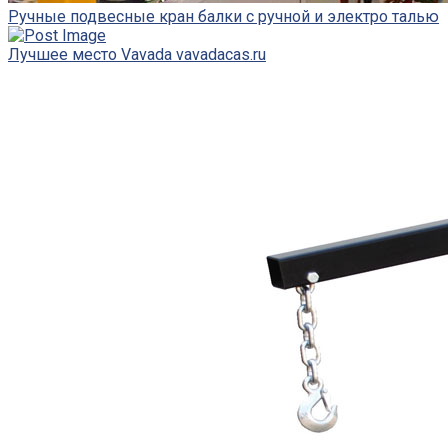
Ручные подвесные кран балки с ручной и электро талью
Лучшее место Vavada vavadacas.ru