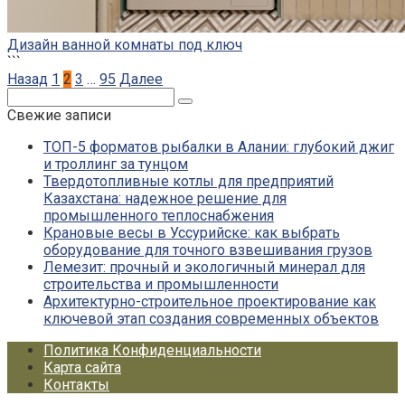
Дизайн ванной комнаты под ключ
```
Пагинация
Назад
1
2
3
…
95
Далее
записей
Поиск:
Свежие записи
ТОП-5 форматов рыбалки в Алании: глубокий джиг
и троллинг за тунцом
Твердотопливные котлы для предприятий
Казахстана: надежное решение для
промышленного теплоснабжения
Крановые весы в Уссурийске: как выбрать
оборудование для точного взвешивания грузов
Лемезит: прочный и экологичный минерал для
строительства и промышленности
Архитектурно-строительное проектирование как
ключевой этап создания современных объектов
Политика Конфиденциальности
Карта сайта
Контакты