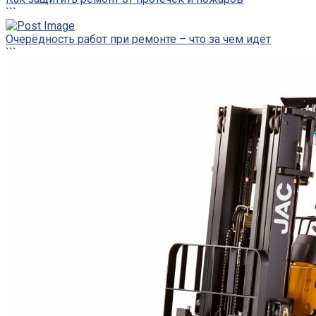
```
Очерёдность работ при ремонте – что за чем идёт
```