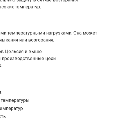
ысоких температур.
ми температурными нагрузками. Она может
мыкания или возгорания.
ов Цельсия и выше.
и производственные цехи.
.
а
 температуры
температур
сть