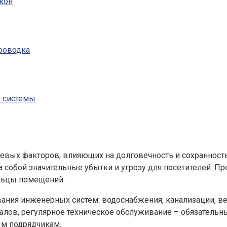
лкон
роводка
м системы
чевых факторов, влияющих на долговечность и сохранност
а собой значительные убытки и угрозу для посетителей. П
льцы помещений.
вания инженерных систем: водоснабжения, канализации, ве
лов, регулярное техническое обслуживание – обязатель
ым подрядчикам.