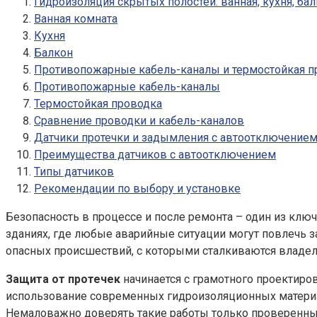
Гидроизоляция скрытых полостей: ванная, кухня, ба
Ванная комната
Кухня
Балкон
Противопожарные кабель-каналы и термостойкая п
Противопожарные кабель-каналы
Термостойкая проводка
Сравнение проводки и кабель-каналов
Датчики протечки и задымления с автоотключение
Преимущества датчиков с автоотключением
Типы датчиков
Рекомендации по выбору и установке
Безопасность в процессе и после ремонта – один из клю
зданиях, где любые аварийные ситуации могут повлечь з
опасных происшествий, с которыми сталкиваются владе
Защита от протечек
начинается с грамотного проектиро
использование современных гидроизоляционных материа
Немаловажно доверять такие работы только проверенн