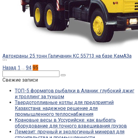
Автокраны 25 тонн Галичанин КС 55713 на базе КамАЗа
```
Пагинация
Назад
1
…
94
95
записей
Поиск:
Свежие записи
ТОП-5 форматов рыбалки в Алании: глубокий джиг
и троллинг за тунцом
Твердотопливные котлы для предприятий
Казахстана: надежное решение для
промышленного теплоснабжения
Крановые весы в Уссурийске: как выбрать
оборудование для точного взвешивания грузов
Лемезит: прочный и экологичный минерал для
строительства и промышленности