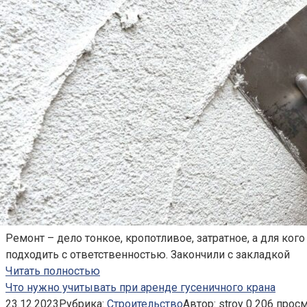
Ремонт – дело тонкое, кропотливое, затратное, а для к
подходить с ответственностью. Закончили с закладкой
Читать полностью
Что нужно учитывать при аренде гусеничного крана
23.12.2023
Рубрика:
Строительство
Автор:
stroy
0
206 прос