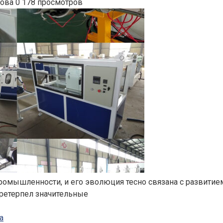
нова
0
178 просмотров
ромышленности, и его эволюция тесно связана с развитием
претерпел значительные
а