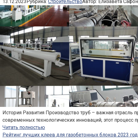
13.12.2023
Рубрика:
Строительство
Автор:
Елизавета Сафо
История Развития Производство труб – важная отрасль п
современных технологических инноваций, этот процесс 
Читать полностью
Рейтинг лучших клеев для газобетонных блоков 2023 год