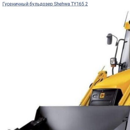
Гусеничный бульдозер Shehwa TY165 2