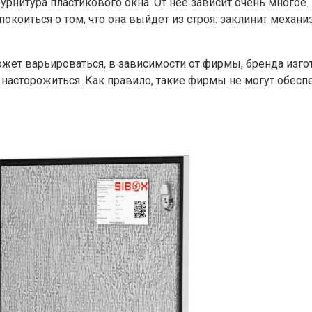
урнитура пластикового окна. От нее зависит очень многое.
окоиться о том, что она выйдет из строя: заклинит механ
ожет варьироваться, в зависимости от фирмы, бренда изго
и насторожиться. Как правило, такие фирмы не могут обесп