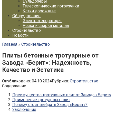
Бульдозеры
Телескопические погрузчики
Катки дорожные
Оборудование
Электрогенераторы
Резка и сварка металла
Строительство
Новости
Главная
»
Строительство
Плиты бетонные тротуарные от
Завода «Берит»: Надежность,
Качество и Эстетика
Опубликовано:
04.10.2024
Рубрика:
Строительство
Содержание
Преимущества тротуарных плит от Завода «Берит»
Применение тротуарных плит
Почему стоит выбрать Завод «Берит»?
Заключение