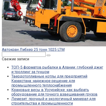
Автокран Либхер 25 тонн 1025 LTM
Поиск:
Свежие записи
ТОП-5 форматов рыбалки в Алании: глубокий джиг
и троллинг за тунцом
Твердотопливные котлы для предприятий
Казахстана: надежное решение для
промышленного теплоснабжения
Крановые весы в Уссурийске: как выбрать
оборудование для точного взвешивания грузов
Лемезит: прочный и экологичный минерал для
строительства и промышленности