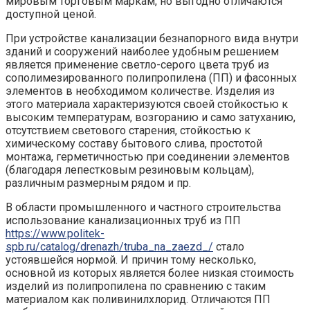
мировым торговым маркам, но выгодно отличаются
доступной ценой.
При устройстве канализации безнапорного вида внутри
зданий и сооружений наиболее удобным решением
является применение светло-серого цвета труб из
сополимезированного полипропилена (ПП) и фасонных
элементов в необходимом количестве. Изделия из
этого материала характеризуются своей стойкостью к
высоким температурам, возгоранию и само затуханию,
отсутствием светового старения, стойкостью к
химическому составу бытового слива, простотой
монтажа, герметичностью при соединении элементов
(благодаря лепестковым резиновым кольцам),
различным размерным рядом и пр.
В области промышленного и частного строительства
использование канализационных труб из ПП
https://www.politek-
spb.ru/catalog/drenazh/truba_na_zaezd_/
стало
устоявшейся нормой. И причин тому несколько,
основной из которых является более низкая стоимость
изделий из полипропилена по сравнению с таким
материалом как поливинилхлорид. Отличаются ПП