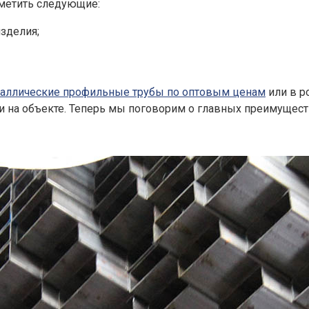
тметить следующие:
зделия;
аллические профильные трубы по оптовым ценам
или в р
и на объекте. Теперь мы поговорим о главных преимуществ