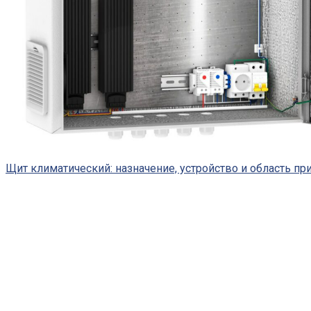
Щит климатический: назначение, устройство и область п