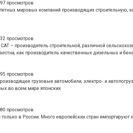
097 просмотров
оритетных мировых компаний производящих строительную, 
632 просмотров
как CAT – производитель строительной, различной сельскохо
стна, как производитель качественных дизельных и бен
895 просмотров
роизводящее грузовые автомобили, электро- и автопогрузч
ных во всем мире японских
180 просмотров
только в России. Много европейских стран импортируют их