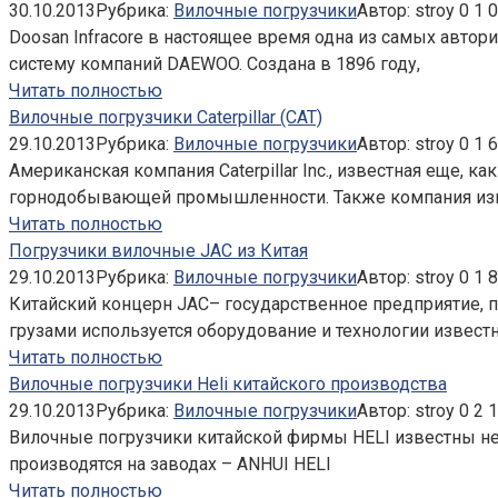
30.10.2013
Рубрика:
Вилочные погрузчики
Автор:
stroy
0
1 
Doosan Infracore в настоящее время одна из самых авт
систему компаний DAEWOO. Создана в 1896 году,
Читать полностью
Вилочные погрузчики Caterpillar (CAT)
29.10.2013
Рубрика:
Вилочные погрузчики
Автор:
stroy
0
1 
Американская компания Caterpillar Inc., известная еще, 
горнодобывающей промышленности. Также компания изве
Читать полностью
Погрузчики вилочные JAC из Китая
29.10.2013
Рубрика:
Вилочные погрузчики
Автор:
stroy
0
1 
Китайский концерн JAC– государственное предприятие, п
грузами используется оборудование и технологии извест
Читать полностью
Вилочные погрузчики Heli китайского производства
29.10.2013
Рубрика:
Вилочные погрузчики
Автор:
stroy
0
2 
Вилочные погрузчики китайской фирмы HELI известны не 
производятся на заводах – ANHUI HELI
Читать полностью