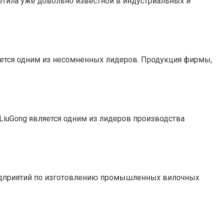
етила уже довольно известной в индустриальных и
вляется одним из несомненных лидеров. Продукция фирмы,
 LiuGong является одним из лидеров производства
предприятий по изготовлению промышленных вилочных