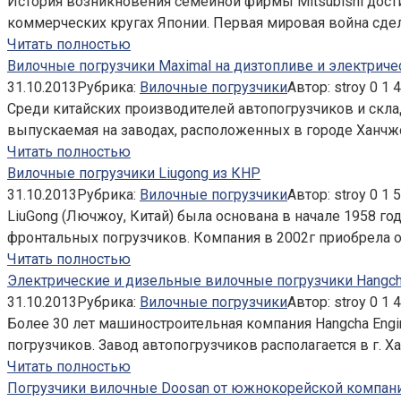
История возникновения семейной фирмы Mitsubishi дости
коммерческих кругах Японии. Первая мировая война сде
Читать полностью
Вилочные погрузчики Maximal на дизтопливе и электриче
31.10.2013
Рубрика:
Вилочные погрузчики
Автор:
stroy
0
1 
Среди китайских производителей автопогрузчиков и склад
выпускаемая на заводах, расположенных в городе Ханчж
Читать полностью
Вилочные погрузчики Liugong из КНР
31.10.2013
Рубрика:
Вилочные погрузчики
Автор:
stroy
0
1 
LiuGong (Лючжоу, Китай) была основана в начале 1958 го
фронтальных погрузчиков. Компания в 2002г приобрела 
Читать полностью
Электрические и дизельные вилочные погрузчики Hangc
31.10.2013
Рубрика:
Вилочные погрузчики
Автор:
stroy
0
1 
Более 30 лет машиностроительная компания Hangcha Eng
погрузчиков. Завод автопогрузчиков располагается в г. 
Читать полностью
Погрузчики вилочные Doosan от южнокорейской компан