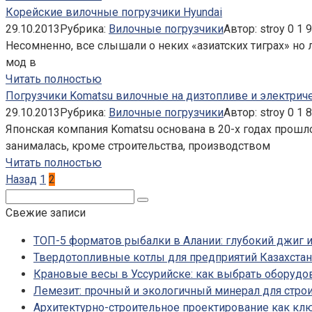
Корейские вилочные погрузчики Hyundai
29.10.2013
Рубрика:
Вилочные погрузчики
Автор:
stroy
0
1 
Несомненно, все слышали о неких «азиатских тиграх» но 
мод в
Читать полностью
Погрузчики Komatsu вилочные на дизтопливе и электрич
29.10.2013
Рубрика:
Вилочные погрузчики
Автор:
stroy
0
1 
Японская компания Komatsu основана в 20-х годах прошло
занималась, кроме строительства, производством
Читать полностью
Пагинация
Назад
1
2
записей
Поиск:
Свежие записи
ТОП-5 форматов рыбалки в Алании: глубокий джиг и
Твердотопливные котлы для предприятий Казахста
Крановые весы в Уссурийске: как выбрать оборудо
Лемезит: прочный и экологичный минерал для стро
Архитектурно-строительное проектирование как кл