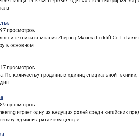
гает конца 19 века. Первые годы ХХ столетия фирма встр
лала
стве
497 просмотров
ской техники компания Zhejiang Maxima Forklift Co.Ltd я
оу в основном
517 просмотров
да. По количеству проданных единиц специальной техники,
один
ha
489 просмотров
ineering играет одну из ведущих ролей среди китайских 
Ханчжоу, административном центре
ии