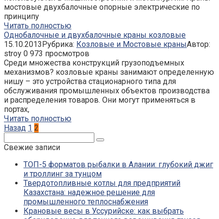
мостовые двухбалочные опорные электрические по
принципу
Читать полностью
Однобалочные и двухбалочные краны козловые
15.10.2013
Рубрика:
Козловые и Мостовые краны
Автор:
stroy
0
973 просмотров
Среди множества конструкций грузоподъемных
механизмов? козловые краны занимают определенную
нишу – это устройства стационарного типа для
обслуживания промышленных объектов производства
и распределения товаров. Они могут применяться в
портах,
Читать полностью
Пагинация
Назад
1
2
записей
Поиск:
Свежие записи
ТОП-5 форматов рыбалки в Алании: глубокий джиг
и троллинг за тунцом
Твердотопливные котлы для предприятий
Казахстана: надежное решение для
промышленного теплоснабжения
Крановые весы в Уссурийске: как выбрать