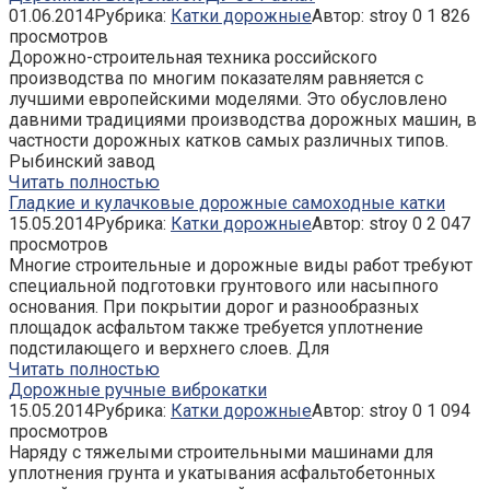
01.06.2014
Рубрика:
Катки дорожные
Автор:
stroy
0
1 826
просмотров
Дорожно-строительная техника российского
производства по многим показателям равняется с
лучшими европейскими моделями. Это обусловлено
давними традициями производства дорожных машин, в
частности дорожных катков самых различных типов.
Рыбинский завод
Читать полностью
Гладкие и кулачковые дорожные самоходные катки
15.05.2014
Рубрика:
Катки дорожные
Автор:
stroy
0
2 047
просмотров
Многие строительные и дорожные виды работ требуют
специальной подготовки грунтового или насыпного
основания. При покрытии дорог и разнообразных
площадок асфальтом также требуется уплотнение
подстилающего и верхнего слоев. Для
Читать полностью
Дорожные ручные виброкатки
15.05.2014
Рубрика:
Катки дорожные
Автор:
stroy
0
1 094
просмотров
Наряду с тяжелыми строительными машинами для
уплотнения грунта и укатывания асфальтобетонных