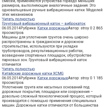
смесей, применяются устройства гораздо меньших
размеров, выполняющие аналогичные задания. Это
одновальцевые ручные вибрационные катки. Моделей
этих механизмов
Читать полностью
Грунтовый вибрационный каток – виброкаток
06.05.2014
Рубрика:
Катки дорожные
Автор:
stroy
0
2 865
просмотров
Машины для уплотнения грунтов очень широко
распространены в гражданском и дорожном
строительстве, используются при укладке
трубопроводов, рекультивационных работах,
возведении спортивных площадок, обустройстве
парковых зон. Грунтовый вибрационный каток
отличается
Читать полностью
Китайские дорожные катки XCMG
06.05.2014
Рубрика:
Катки дорожные
Автор:
stroy
0
1 185
просмотров
Уплотнение грунта или насыпных оснований под
дорожные покрытия, площадки или сооружения –
довольно сложный технологический процесс, который
производится с помощью применения специальных
машин. Дорожные катки отличаются от большинства