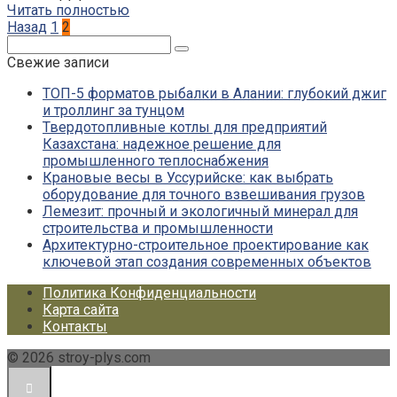
Читать полностью
Пагинация
Назад
1
2
записей
Поиск:
Свежие записи
ТОП-5 форматов рыбалки в Алании: глубокий джиг
и троллинг за тунцом
Твердотопливные котлы для предприятий
Казахстана: надежное решение для
промышленного теплоснабжения
Крановые весы в Уссурийске: как выбрать
оборудование для точного взвешивания грузов
Лемезит: прочный и экологичный минерал для
строительства и промышленности
Архитектурно-строительное проектирование как
ключевой этап создания современных объектов
Политика Конфиденциальности
Карта сайта
Контакты
© 2026 stroy-plys.com