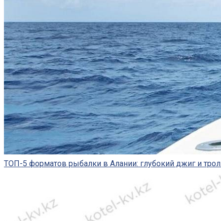
ТОП-5 форматов рыбалки в Алании: глубокий джиг и трол