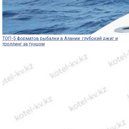
ТОП-5 форматов рыбалки в Алании: глубокий джиг и
троллинг за тунцом