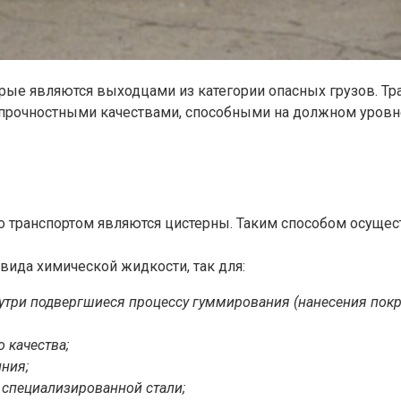
орые являются выходцами из категории опасных грузов. Т
рочностными качествами, способными на должном уровне
авто транспортом являются цистерны. Таким способом осуще
вида химической жидкости, так для:
утри подвергшиеся процессу гуммирования (нанесения покры
 качества;
ния;
и специализированной стали;