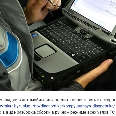
ладки в автомобиле или оценить вероятность их скорог
w.miura.by/uslugi-sto/diagnostika/kompyuternaya-diagnostika/
ю в виде разборки/сборки в ручном режиме всех узлов ТС