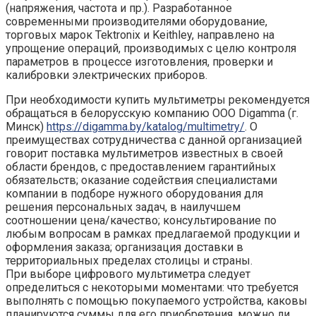
(напряжения, частота и пр.). Разработанное
современными производителями оборудование,
торговых марок Tektronix и Keithley, направлено на
упрощение операций, производимых с целю контроля
параметров в процессе изготовления, проверки и
калибровки электрических приборов.
При необходимости купить мультиметры рекомендуется
обращаться в белорусскую компанию ООО Digamma (г.
Минск)
https://digamma.by/katalog/multimetry/
. О
преимуществах сотрудничества с данной организацией
говорит поставка мультиметров известных в своей
области брендов, с предоставлением гарантийных
обязательств; оказание содействия специалистами
компании в подборе нужного оборудования для
решения персональных задач, в наилучшем
соотношении цена/качество; консультирование по
любым вопросам в рамках предлагаемой продукции и
оформления заказа; организация доставки в
территориальных пределах столицы и страны.
При выборе цифрового мультиметра следует
определиться с некоторыми моментами: что требуется
выполнять с помощью покупаемого устройства, каковы
планируются суммы для его приобретения, можно ли