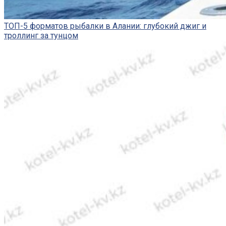
ТОП-5 форматов рыбалки в Алании: глубокий джиг и
троллинг за тунцом