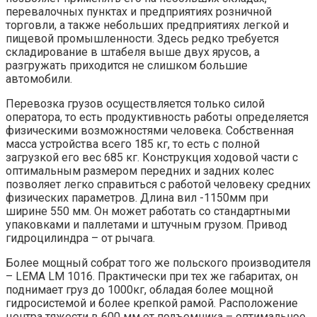
перевалочных пунктах и предприятиях розничной
торговли, а также небольших предприятиях легкой и
пищевой промышленности. Здесь редко требуется
складирование в штабеля выше двух ярусов, а
разгружать приходится не слишком большие
автомобили.
Перевозка грузов осуществляется только силой
оператора, то есть продуктивность работы определяется
физическими возможностями человека. Собственная
масса устройства всего 185 кг, то есть с полной
загрузкой его вес 685 кг. Конструкция ходовой части с
оптимальным размером передних и задних колес
позволяет легко справиться с работой человеку средних
физических параметров. Длина вил -1150мм при
ширине 550 мм. Он может работать со стандартными
упаковками и паллетами и штучным грузом. Привод
гидроцилиндра – от рычага.
Более мощный собрат того же польского производителя
– LEMA LM 1016. Практически при тех же габаритах, он
поднимает груз до 1000кг, обладая более мощной
гидросистемой и более крепкой рамой. Расположение
центра тяжести в 600 мм от подъемника – оптимальное