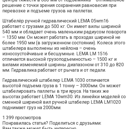
решение с точки зрения сохранения равновесия при
перевозке и подъеме грузов на паллетах.
Штабелёр ручной гидравлический LEMA 05wm16
работает с грузами до 500 кг. Он имеет вилы шириной
540 мм и обладает очень маленьким радиусом поворота
– 1350 мм. Он может работать в проходах шириной не
более 1950 мм (в загруженном состоянии). Колеса этого
штабелера выполнены из нейлона – очень
износоустойчивые и бесшумные. LEMA LM 1516
отличается высокой грузоподъемностью – 1500 кг и
вилами изменяемой ширины диапазоном от 310 до 820
мм. Гидравлика работает от рычага и от педали.
Гидравлический штабелер LEMA 1030 отличается
высотой подъема груза в 1 тонну – 3000мм. Он может
штабелировать паллеты в три яруса. На таких же
высотах работает LEMA 10wm30. Из линейки моделей со
сменной шириной вил ручной штабелер LEMA LM1020
поднимает груз на 2000мм.
1 399 просмотров
Понравилась статья? Поделиться с друзьями:
Вам также может быть интересно