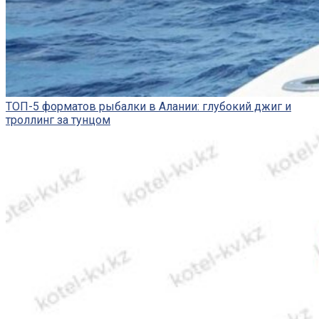
ТОП-5 форматов рыбалки в Алании: глубокий джиг и
троллинг за тунцом