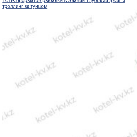
ТОП-5 форматов рыбалки в Алании: глубокий джиг и
троллинг за тунцом