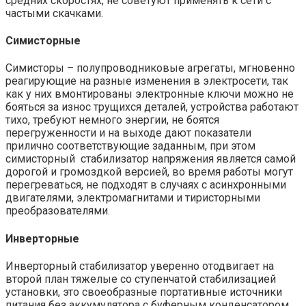
средних скоростях, не советуют применять к сети с
частыми скачками.
Симисторные
Симисторы – полупроводниковые агрегаты, мгновенно
реагирующие на разные изменения в электросети, так
как у них вмонтированы электронные ключи можно не
бояться за износ трущихся деталей, устройства работают
тихо, требуют немного энергии, не боятся
перегруженности и на выходе дают показатели
прилично соответствующие заданным, при этом
симисторный стабилизатор напряжения
является самой
дорогой и громоздкой версией, во время работы могут
перегреваться, не подходят в случаях с асинхронными
двигателями, электромагнитами и тиристорными
преобразователями.
Инверторные
Инверторный стабилизатор
уверенно отодвигает на
второй план тяжелые со ступенчатой стабилизацией
установки, это своеобразные портативные источники
питания без аккумулятора с буферным конденсатором