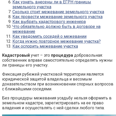
Как узнать, внесены ли в ЕГРН границы
земельного участка
Сколько стоит межевание земельного участка
Как провести межевание земельного участка
Как выбрать кадастрового инженера
Что обязательно должно быть в договоре на
межевание
Как уведомить соседей о межевании
Когда нужно повторное межевание участка?
Как оспорить межевание участка
Кадастровый
учет – это
процедура
добровольная:
собственник вправе самостоятельно определять нужны
ли границы его участку.
Фиксация рубежей участковой территории является
юридической защитой владельца и весомым
доказательством при возникновении спорных вопросов
с ближайшими соседями.
Без процедуры межевания усадьбу нельзя оформить в
земельном кадастре, зарегистрировать на ее право
владения и осуществлять с ней сделки любого типа.