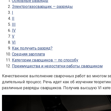
Основные разряды
Электрогазосварщик — разряды
I
II
III
IV
V
VI
Как получить разряд?
Средняя зарплата
Категории сварщиков — по способу
Преимущества и недостатки работы сварщиком
Качественное выполнение сварочных работ во многом за
длительный процесс. Речь идет как об изучении теорети
различные
разряды сварщиков.
Получив высшую VI катег