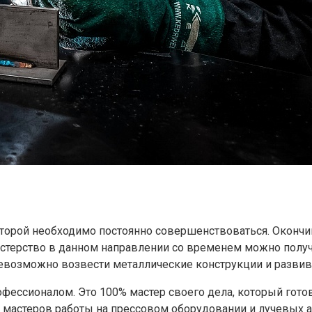
оторой необходимо постоянно совершенствоваться. Оконч
мастерство в данном направлении со временем можно полу
невозможно возвести металлические конструкции и развив
фессионалом. Это 100% мастер своего дела, который готов
 мастеров работы на прессовом оборудовании и лучевых а