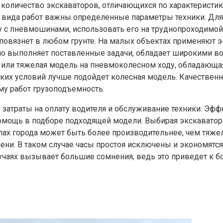
количество экскаваторов, отличающихся по характеристи
 вида работ важны определенные параметры техники. Для
ву с пневмошинами, использовать его на труднопроходимо
е повязнет в любом грунте. На малых объектах применяют э
о выполняет поставленные задачи, обладает широкими во
 или тяжелая модель на пневмоколесном ходу, обладающа
дских условий лучше подойдет колесная модель. Качестве
му работ грузоподъемность.
е затраты на оплату водителя и обслуживание техники. Э
мощь в подборе подходящей модели. Выбирая экскаватор н
лах города может быть более производительнее, чем тяже
ени. В таком случае часы простоя исключены и экономятс
учаях вызывает большие сомнения, ведь это приведет к бо