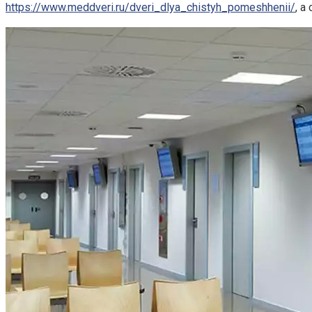
https://www.meddveri.ru/dveri_dlya_chistyh_pomeshhenii/
, 