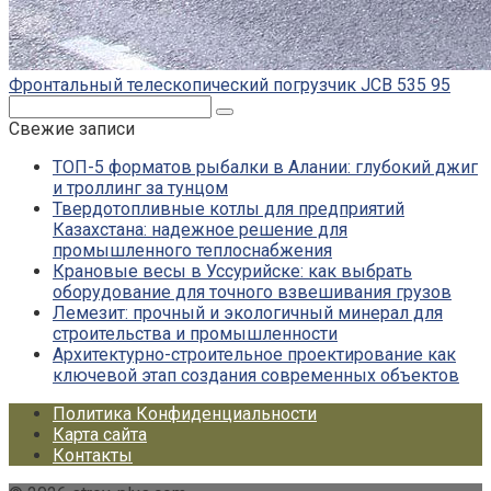
Фронтальный телескопический погрузчик JCB 535 95
Поиск:
Свежие записи
ТОП-5 форматов рыбалки в Алании: глубокий джиг
и троллинг за тунцом
Твердотопливные котлы для предприятий
Казахстана: надежное решение для
промышленного теплоснабжения
Крановые весы в Уссурийске: как выбрать
оборудование для точного взвешивания грузов
Лемезит: прочный и экологичный минерал для
строительства и промышленности
Архитектурно-строительное проектирование как
ключевой этап создания современных объектов
Политика Конфиденциальности
Карта сайта
Контакты