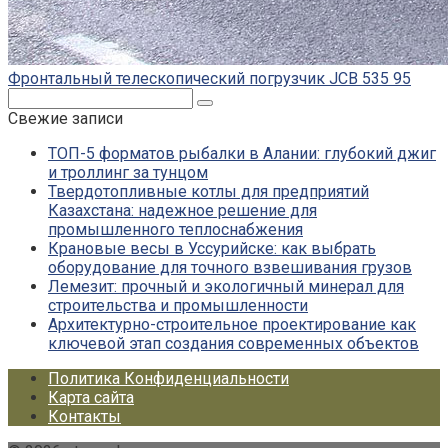
Фронтальный телескопический погрузчик JCB 535 95
Поиск:
Свежие записи
ТОП-5 форматов рыбалки в Алании: глубокий джиг
и троллинг за тунцом
Твердотопливные котлы для предприятий
Казахстана: надежное решение для
промышленного теплоснабжения
Крановые весы в Уссурийске: как выбрать
оборудование для точного взвешивания грузов
Лемезит: прочный и экологичный минерал для
строительства и промышленности
Архитектурно-строительное проектирование как
ключевой этап создания современных объектов
Политика Конфиденциальности
Карта сайта
Контакты