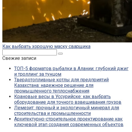
Как выбрать хорошую маску сварщика
Поиск:
Свежие записи
ТОП-5 форматов рыбалки в Алании: глубокий джиг
и троллинг за тунцом
Твердотопливные котлы для предприятий
Казахстана: надежное решение для
промышленного теплоснабжения
Крановые весы в Уссурийске: как выбрать
оборудование для точного взвешивания грузов
Лемезит: прочный и экологичный минерал для
строительства и промышленности
Архитектурно-строительное проектирование как
ключевой этап создания современных объектов