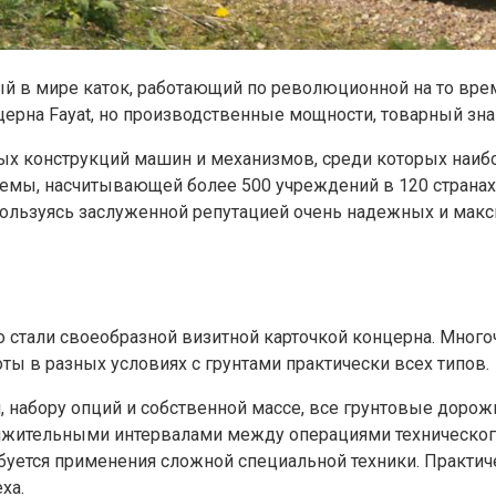
ый в мире каток, работающий по революционной на то вре
ерна Fayat, но производственные мощности, товарный зна
вых конструкций машин и механизмов, среди которых наи
темы, насчитывающей более 500 учреждений в 120 странах
пользуясь заслуженной репутацией очень надежных и мак
но стали своеобразной визитной карточкой концерна. Мно
ты в разных условиях с грунтами практически всех типов.
, набору опций и собственной массе, все грунтовые доро
олжительными интервалами между операциями техническо
ебуется применения сложной специальной техники. Практ
ха.