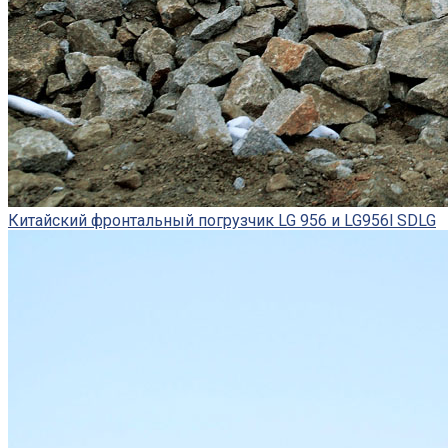
Китайский фронтальный погрузчик LG 956 и LG956l SDLG