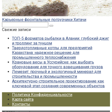
Карьерные фронтальные погрузчики Хитачи
Поиск:
Свежие записи
ТОП-5 форматов рыбалки в Алании: глубокий джиг
и троллинг за тунцом
Твердотопливные котлы для предприятий
Казахстана: надежное решение для
промышленного теплоснабжения
Крановые весы в Уссурийске: как выбрать
оборудование для точного взвешивания грузов
Лемезит: прочный и экологичный минерал для
строительства и промышленности
Архитектурно-строительное проектирование как
ключевой этап создания современных объектов
Политика Конфиденциальности
Карта сайта
Контакты