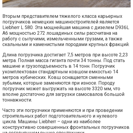
Вторым представителем тяжелого класса карьерных
погрузчиков немецких машиностроителей является
Liebherr L 580. Эта мощнейшая машина с дизелем D936L
A6 мощностью 272 лошадиных силы рассчитана на
работу с сыпучими, измельченными грузами, а также
скальными и каменистыми породами крупных фракций.
Длина погрузчика достигает 7,5 метров при высоте 2,23
метра. Полная масса гиганта почти 34 тонны. Под стать
машине и грузоподъемность в 14 тонн. Погрузчик
укомплектован стандартным ковшом емкостью 14
метров кубических. Ковш оснащается сменными
зубьями, которые заменяются при износе. Породу
погрузчик может выгружать на высоте 3320 мм, что
вполне достаточно для загрузки самосвалов большой
тоннажности.
Часто эти погрузчики применяются и при проведении
строительных работ подготовительного и нулевого
цикла. Машины Liebherr – одни из наиболее
конструктивно совершенных фронтальных погрузчиков
на сегодняшнем рынке спецтехники.