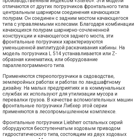
производственным индексом «Stereo». Эти модели
отличаются от других погрузчиков фронтального типа
центральным шарниром соединения качающихся
полурам. Он соединен с задним мостом качающегося
типа с управляемыми колесами. Благодаря комбинации
качающихся полурам шарнирно-сочлененной
конструкции и качающегося заднего моста, эти
фронтальные погрузчики характеризуются
уменьшенной амплитудой раскачивания кабины. На
модель погрузчика L 514 устанавливается или Z-
образная кинематика, или оборудование
параллелограммного типа.
Применяются стереопогрузчики в садоводстве,
землеройных работах и работах по ландшафтному
дизайну. На малых предприятиях и в коммунальных
службах их используют для утилизации мусора и
перевалки грузов. В качестве вспомогательных машин
фронтальные погрузчики Либхер этой серии
применяются в лесопромышленном комплексе.
Фронтальные погрузчики Liebherr остальных серий
оборудуются бесступенчатым ходовым приводом
гидростатического типа, состоящим из двух ходовых