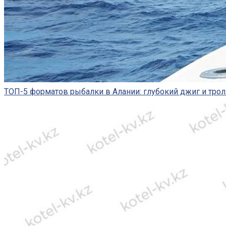
ТОП-5 форматов рыбалки в Алании: глубокий джиг и трол