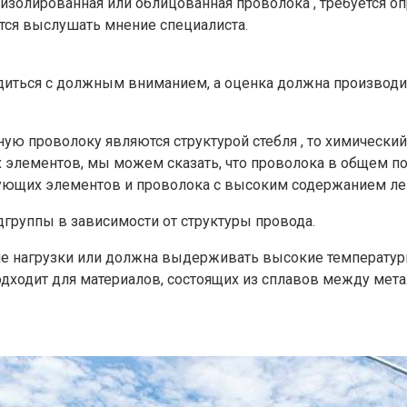
изолированная или облицованная проволока , требуется 
тся выслушать мнение специалиста.
ться с должным вниманием, а оценка должна производитьс
ю проволоку являются структурой стебля , то химический с
элементов, мы можем сказать, что проволока в общем под
рующих элементов и проволока с высоким содержанием л
дгруппы в зависимости от структуры провода.
е нагрузки или должна выдерживать высокие температуры
ходит для материалов, состоящих из сплавов между метал