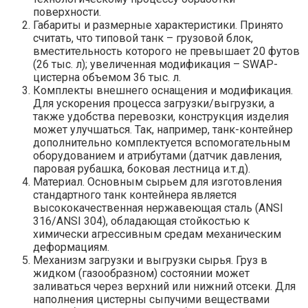
поверхности.
Габариты и размерные характеристики. Принято
считать, что типовой танк – грузовой блок,
вместительность которого не превышает 20 футов
(26 тыс. л); увеличенная модификация – SWAP-
цистерна объемом 36 тыс. л.
Комплекты внешнего оснащения и модификация.
Для ускорения процесса загрузки/выгрузки, а
также удобства перевозки, конструкция изделия
может улучшаться. Так, например, танк-контейнер
дополнительно комплектуется вспомогательным
оборудованием и атрибутами (датчик давления,
паровая рубашка, боковая лестница и.т.д).
Материал. Основным сырьем для изготовления
стандартного танк контейнера является
высококачественная нержавеющая сталь (ANSI
316/ANSI 304), обладающая стойкостью к
химически агрессивным средам механическим
деформациям.
Механизм загрузки и выгрузки сырья. Груз в
жидком (газообразном) состоянии может
заливаться через верхний или нижний отсеки. Для
наполнения цистерны сыпучими веществами