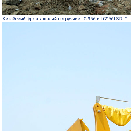
Китайский фронтальный погрузчик LG 956 и LG956l SDLG