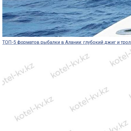
ТОП-5 форматов рыбалки в Алании: глубокий джиг и трол