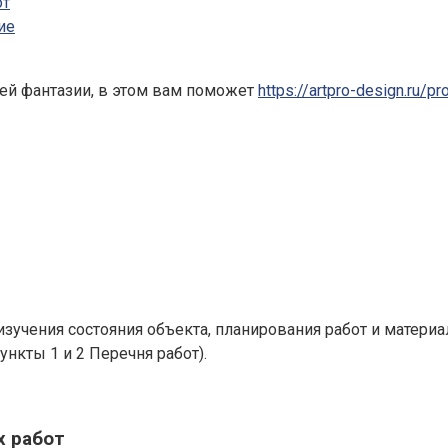
от
ие
шей фантазии, в этом вам поможет
https://artpro-design.ru/p
изучения состояния объекта, планирования работ и матери
нкты 1 и 2 Перечня работ).
х работ