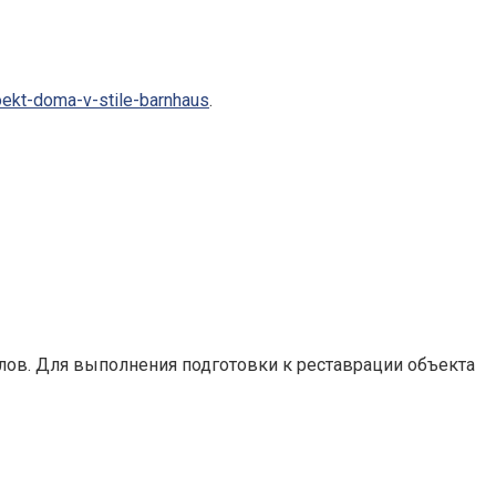
roekt-doma-v-stile-barnhaus
.
алов. Для выполнения подготовки к реставрации объекта