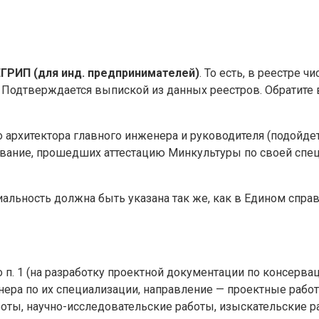
ЕГРИП (для инд. предпринимателей)
. То есть, в реестре 
д. Подтверждается выпиской из данных реестров. Обратите
го архитектора главного инженера и руководителя (подойде
вание, прошедших аттестацию Минкультуры по своей специ
альность должна быть указана так же, как в Едином спра
 п. 1 (на разработку проектной документации по консерва
енера по их специализации, направление — проектные рабо
оты, научно-исследовательские работы, изыскательские ра