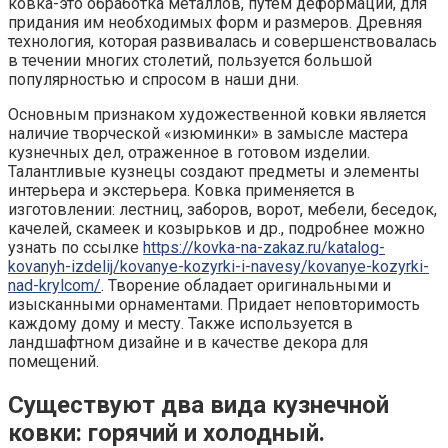
ковка-это обработка металлов, путем деформации, для
придания им необходимых форм и размеров. Древняя
технология, которая развивалась и совершенствовалась
в течении многих столетий, пользуется большой
популярностью и спросом в наши дни.
Основным признаком художественной ковки является
наличие творческой «изюминки» в замысле мастера
кузнечных дел, отраженное в готовом изделии.
Талантливые кузнецы создают предметы и элементы
интерьера и экстерьера. Ковка применяется в
изготовлении: лестниц, заборов, ворот, мебели, беседок,
качелей, скамеек и козырьков и др., подробнее можно
узнать по ссылке
https://kovka-na-zakaz.ru/katalog-
kovanyh-izdelij/kovanye-kozyrki-i-navesy/kovanye-kozyrki-
nad-krylcom/
. Творение обладает оригинальными и
изысканными орнаментами. Придает неповторимость
каждому дому и месту. Также используется в
ландшафтном дизайне и в качестве декора для
помещений.
Существуют два вида кузнечной
ковки: горячий и холодный.