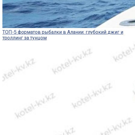
ТОП-5 форматов рыбалки в Алании: глубокий джиг и
троллинг за тунцом